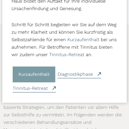
Haus bildet den Auftakt für Ihre individuelle
Ursachenfindung und Genesung.
Schritt für Schritt begleiten wir Sie auf dem Weg
zu mehr Klarheit und können Sie kurzfristig als
Selbstzahlende für einen
Kurzaufenthalt
bei uns
Behandlungsansätze und
aufnehmen. Für Betroffene mit Tinnitus bieten
wir zudem unser
Tinnitus-Retreat
an.
Managementstrategien für Tinnitus
und Stress
Diagnostikphase
Kurzaufenthalt
Die Behandlung von Tinnitus und die Bewältigung der
damit verbundenen Stress-Belastung erfordern einen
Tinnitus-Retreat
multifaktoriellen Ansatz. Fachärzte kombinieren oft
medizinische, therapeutische und selbstwirksamkeits-
basierte Strategien, um den Patienten vor allem Hilfe
zur Selbsthilfe zu vermitteln. Im Folgenden werden die
verschiedenen Behandlungsansätze und