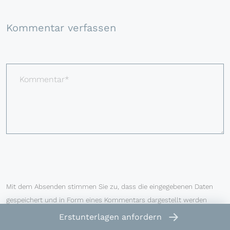
Kommentar verfassen
Kommentar*
Dieses Feld leer lassen (Spam-Schutz)
E-Mail*
Name*
Website
Mit dem Absenden stimmen Sie zu, dass die eingegebenen Daten
gespeichert und in Form eines Kommentars dargestellt werden
dürfen.
Erstunterlagen
anfordern