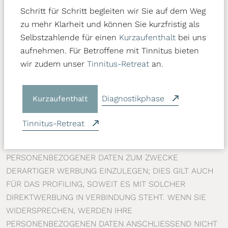
VERARBEITUNG NACHWEISEN, DIE IHRE INTERESSEN,
Schritt für Schritt begleiten wir Sie auf dem Weg
RECHTE UND FREIHEITEN ÜBERWIEGEN ODER DIE
zu mehr Klarheit und können Sie kurzfristig als
VERARBEITUNG DIENT DER GELTENDMACHUNG,
Selbstzahlende für einen
Kurzaufenthalt
bei uns
AUSÜBUNG ODER VERTEIDIGUNG VON
aufnehmen. Für Betroffene mit Tinnitus bieten
RECHTSANSPRÜCHEN (WIDERSPRUCH NACH ART. 21
wir zudem unser
Tinnitus-Retreat
an.
ABS. 1 DSGVO).
Diagnostikphase
Kurzaufenthalt
WERDEN IHRE PERSONENBEZOGENEN DATEN
VERARBEITET, UM DIREKTWERBUNG ZU BETREIBEN, SO
Tinnitus-Retreat
HABEN SIE DAS RECHT, JEDERZEIT WIDERSPRUCH
GEGEN DIE VERARBEITUNG SIE BETREFFENDER
PERSONENBEZOGENER DATEN ZUM ZWECKE
DERARTIGER WERBUNG EINZULEGEN; DIES GILT AUCH
FÜR DAS PROFILING, SOWEIT ES MIT SOLCHER
DIREKTWERBUNG IN VERBINDUNG STEHT. WENN SIE
WIDERSPRECHEN, WERDEN IHRE
PERSONENBEZOGENEN DATEN ANSCHLIESSEND NICHT