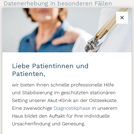
Datenerhebung in besonderen Fällen
sowie gegen Direktwerbung (Art. 21
DSGVO)
WENN DIE DATENVERARBEITUNG AUF GRUNDLAGE VON
ART. 6 ABS. 1 LIT. E ODER F DSGVO ERFOLGT, HABEN
SIE JEDERZEIT DAS RECHT, AUS GRÜNDEN, DIE SICH
AUS IHRER BESONDEREN SITUATION ERGEBEN, GEGEN
DIE VERARBEITUNG IHRER PERSONENBEZOGENEN
Liebe Patientinnen und
DATEN WIDERSPRUCH EINZULEGEN; DIES GILT AUCH
Patienten,
FÜR EIN AUF DIESE BESTIMMUNGEN GESTÜTZTES
wir bieten Ihnen schnelle professionelle Hilfe
PROFILING. DIE JEWEILIGE RECHTSGRUNDLAGE, AUF
und Stabilisierung im geschützten stationären
DENEN EINE VERARBEITUNG BERUHT, ENTNEHMEN SIE
Setting unserer Akut-Klinik an der Ostseeküste.
DIESER DATENSCHUTZERKLÄRUNG. WENN SIE
Eine zweiwöchige
Diagnostikphase
in unserem
WIDERSPRUCH EINLEGEN, WERDEN WIR IHRE
Haus bildet den Auftakt für Ihre individuelle
BETROFFENEN PERSONENBEZOGENEN DATEN NICHT
Ursachenfindung und Genesung.
MEHR VERARBEITEN, ES SEI DENN, WIR KÖNNEN
ZWINGENDE SCHUTZWÜRDIGE GRÜNDE FÜR DIE