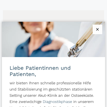
BEWERTET MIT 5 VON 5 STERNEN
Sehr geehrtes Team von Ärzten,
Pflegepersonal und Service-Team, ich
möchte meinen Dank und Wertschätzung
hier in diese Bewertung einfließen lassen.
Liebe Patientinnen und
Ich habe mich wahrgenommen und vor
Patienten,
allem ernst genommen gefühlt. Aus meiner
wir bieten Ihnen schnelle professionelle Hilfe
Sicht ist für mich die ganzheitliche
und Stabilisierung im geschützten stationären
Betrachtungsweise und die exzellente
Setting unserer Akut-Klinik an der Ostseeküste.
Diagnostik der Grundstein gewesen, um
Eine zweiwöchige
Diagnostikphase
in unserem
mich in Richtung Genesung bewegen zu