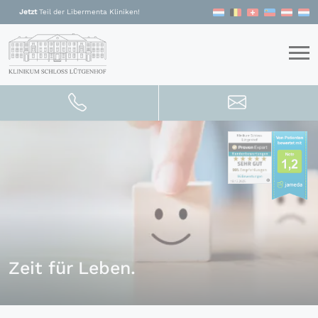
Zum Inhalt springen
Jetzt
Teil der Libermenta Kliniken!
Zeit für Leben.