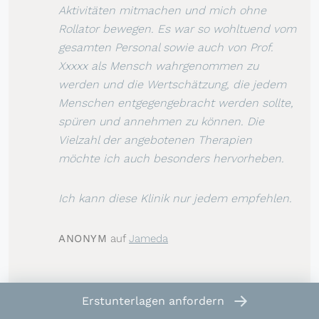
Aktivitäten mitmachen und mich ohne
Rollator bewegen. Es war so wohltuend vom
gesamten Personal sowie auch von Prof.
Xxxxx als Mensch wahrgenommen zu
werden und die Wertschätzung, die jedem
Menschen entgegengebracht werden sollte,
spüren und annehmen zu können. Die
Vielzahl der angebotenen Therapien
möchte ich auch besonders hervorheben.
Ich kann diese Klinik nur jedem empfehlen.
ANONYM
auf
Jameda
Erstunterlagen
anfordern