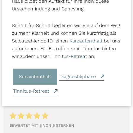
Haus bildet den Auftakt für Ihre individuelle
können. Wunder sind etwas für Menschen,
Ursachenfindung und Genesung.
die glauben. Fpr mich fühlt es sich aber
dicht daran an. Vielen Dank gesamtes
Schritt für Schritt begleiten wir Sie auf dem Weg
Schluss Lütgenhof Team.
zu mehr Klarheit und können Sie kurzfristig als
Selbstzahlende für einen
Kurzaufenthalt
bei uns
ROBERT GOLLE
auf
Google
aufnehmen. Für Betroffene mit Tinnitus bieten
wir zudem unser
Tinnitus-Retreat
an.
Diagnostikphase
Kurzaufenthalt
Tinnitus-Retreat
BEWERTET MIT 5 VON 5 STERNEN