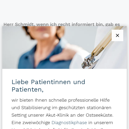
Herr Schmidt, wenn ich recht informiert bin, gab es
einen Psychoanalytiker, Herbert Freudenberger, der
vor circa 50 Jahren das erste Mal über Burnout seine
Publikationen verfasst hat. Er hat das ganz stark auf
die berufliche Ebene bezogen. Gibt es denn neben der
beruflichen Herausforderung, der beruflichen
Überforderung, dem beruflichen Sich-mehr-oder-
minder-müde-ausgelaugt-Fühlen, gibt es da noch
Liebe Patientinnen und
andere Quellen für so eine Überlastungssituation?
Patienten,
Bezieht sich Burnout vorrangig auf den Beruf, oder ist
das etwas, was ganz generell Menschen mehr oder
wir bieten Ihnen schnelle professionelle Hilfe
minder stark quälen und plagen kann, auch wenn sie
und Stabilisierung im geschützten stationären
nicht mehr arbeiten?
Setting unserer Akut-Klinik an der Ostseeküste.
Eine zweiwöchige
Diagnostikphase
in unserem