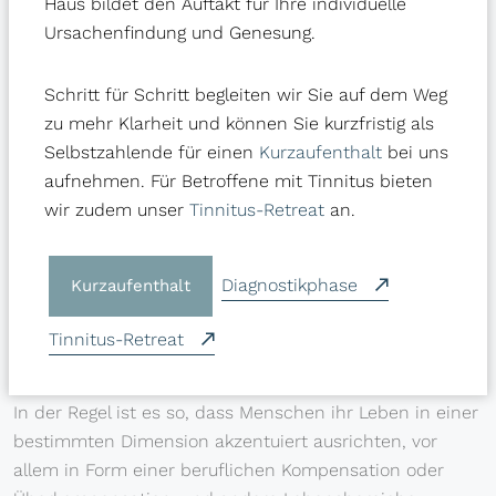
Haus bildet den Auftakt für Ihre individuelle
Nach Alfred Adler gibt es insgesamt drei
Ursachenfindung und Genesung.
Lebensaufgaben, denen wir uns als Menschen in
irgendeiner Weise stellen müssen. Das sind nach Alfred
Adler die Liebe, der Beruf und die Gesellschaft. Die
Schritt für Schritt begleiten wir Sie auf dem Weg
berufliche Dimension, die Sie angesprochen haben, ist
zu mehr Klarheit und können Sie kurzfristig als
sicher in unserer Zeit eine der wesentlichen Faktoren,
Selbstzahlende für einen
Kurzaufenthalt
bei uns
die Stress verursachen bzw. Stress mit sich bringen
aufnehmen. Für Betroffene mit Tinnitus bieten
und in der sich ein Individuum behaupten muss. Aber
wir zudem unser
Tinnitus-Retreat
an.
ich würde sagen, dass wir auch die anderen beiden
Lebensaufgaben, also den Bereich der Liebe im
Diagnostikphase
Kurzaufenthalt
weitesten Sinne von Beziehungen und auch der
Gesellschaft ins Auge fassen müssen, wenn wir von
Tinnitus-Retreat
solchen Erschöpfungszuständen sprechen.
In der Regel ist es so, dass Menschen ihr Leben in einer
bestimmten Dimension akzentuiert ausrichten, vor
allem in Form einer beruflichen Kompensation oder