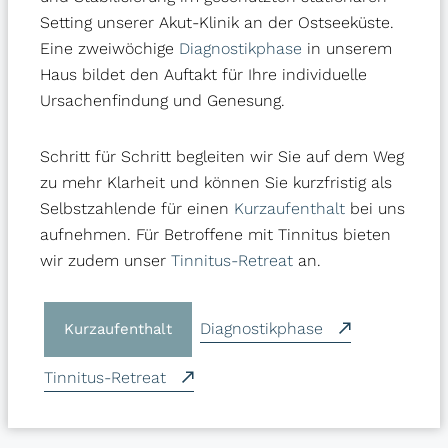
Im Rahmen dieser umfassenden Diagnostik nehmen wir
Setting unserer Akut-Klinik an der Ostseeküste.
uns
Zeit für Sie als Person
. Wir führen ausführliche
Eine zweiwöchige
Diagnostikphase
in unserem
ärztliche Gespräche (Anamnesen) über Ihre
Haus bildet den Auftakt für Ihre individuelle
Krankheitsgeschichte, Lebenssituation und familiären
Ursachenfindung und Genesung.
Hintergründe. Gleichzeitig erfolgen gründliche
körperliche Untersuchungen und modernste
Schritt für Schritt begleiten wir Sie auf dem Weg
Diagnoseverfahren. Alle bereits vorliegenden Befunde
zu mehr Klarheit und können Sie kurzfristig als
werden sorgfältig gesammelt und in unsere Analyse
Selbstzahlende für einen
Kurzaufenthalt
bei uns
einbezogen. Auf dieser Basis erstellen wir erste
aufnehmen. Für Betroffene mit Tinnitus bieten
Hypothesen, die wir gezielt überprüfen –
wir zudem unser
Tinnitus-Retreat
an.
unvoreingenommen und ohne vorschnelle
Etikettierungen. Sollte es notwendig sein, leiten wir
auch weiterführende Spezialdiagnostik ein, z. B.
Diagnostikphase
Kurzaufenthalt
bildgebende Verfahren oder endoskopische
Untersuchungen in Zusammenarbeit mit
Tinnitus-Retreat
kooperierenden Fachabteilungen in Lübeck und
Grevesmühlen durch.