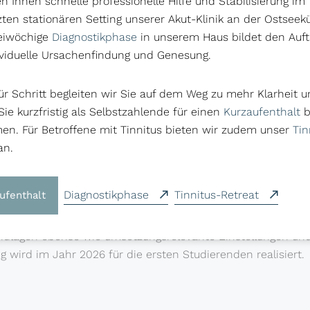
en Ihnen schnelle professionelle Hilfe und Stabilisierung im
 Vernetzung und Kooperation
ten stationären Setting unserer Akut-Klinik an der Ostseekü
 Aktivitäten
eiwöchige
Diagnostikphase
in unserem Haus bildet den Auft
ividuelle Ursachenfindung und Genesung.
-Institut der MHB erlaubt es der Personale Medizin im Klini
die Spezifika der Personalen Medizin wissenschaftsbasiert
für Schritt begleiten wir Sie auf dem Weg zu mehr Klarheit 
n, wissenschaftlich zu evaluieren und in bestehende wie n
ie kurzfristig als Selbstzahlende für einen
Kurzaufenthalt
b
MHB zu implementieren. Dies kommt als Bildungsinhalt ein
n. Für Betroffene mit Tinnitus bieten wir zudem unser
Tin
kt) und andererseits deren zukünftigen Patientinnen (indire
an.
künftigen An-Institut entwickelter und über die MHB angebo
Diagnostikphase
Tinnitus-Retreat
ufenthalt
r Studiengang (Certificate of Advanced Studies, CAS) bietet 
rt spezifische Kenntnisse und Fertigkeiten in Bezug auf die 
ndlagen ebenso wie umsetzungsrelevante Einstellungen und 
g wird im Jahr 2026 für die ersten Studierenden realisiert.