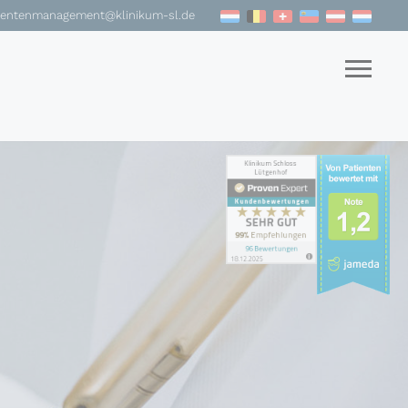
ientenmanagement@klinikum-sl.de