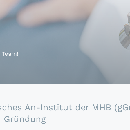
s Team!
ches An-Institut der MHB (g
in Gründung