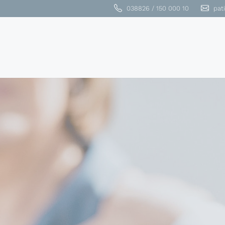
038826 / 150 000 10
pat