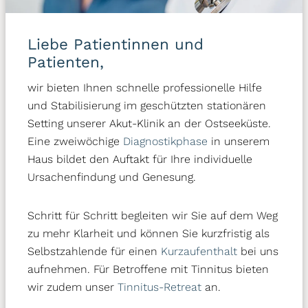
Behandlungsmöglichkeiten des Post-
COVID-Syndroms
Liebe Patientinnen und
Die
Therapie des Post-COVID-Syndroms
erfordert
Patienten,
einen
biperspektivischen Ansatz
, der sowohl
wir bieten Ihnen schnelle professionelle Hilfe
körperliche als auch psychosoziale Aspekte
und Stabilisierung im geschützten stationären
berücksichtigt. Es ist wichtig zu betonen, dass die
Setting unserer Akut-Klinik an der Ostseeküste.
Behandlung des Post-COVID-Syndroms
individuell
Eine zweiwöchige
Diagnostikphase
in unserem
angepasst
werden muss, da die Symptome von Person
Haus bildet den Auftakt für Ihre individuelle
zu Person variieren können. Eine frühzeitige Diagnostik
Ursachenfindung und Genesung.
und ein interdisziplinärer Therapieansatz sind
entscheidend für eine erfolgreiche Rehabilitation. Im
Klinikum Schloss Lütgenhof setzen wir auf eine
Schritt für Schritt begleiten wir Sie auf dem Weg
umfassende Diagnostik und individuell abgestimmte
zu mehr Klarheit und können Sie kurzfristig als
Therapieprogramme. Unsere
Behandlungsmethoden
Selbstzahlende für einen
Kurzaufenthalt
bei uns
umfassen:
aufnehmen. Für Betroffene mit Tinnitus bieten
wir zudem unser
Tinnitus-Retreat
an.